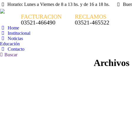
Horario: Lunes a Viernes de 8 a 13 hs. y de 16 a 18 hs.
Buen
FACTURACION
RECLAMOS
03521-466490
03521-465522
Home
Institucional
Noticias
Educación
Contacto
Buscar:
Buscar
Archivos 
Nov
27
2025