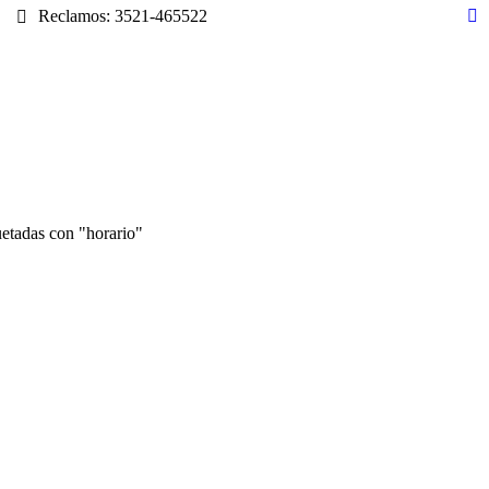
Reclamos: 3521-465522
Fa
pa
op
in
n
w
uetadas con "horario"