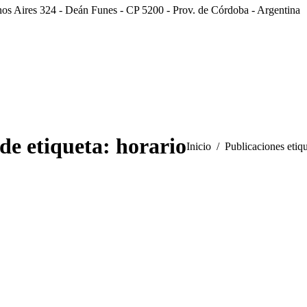
os Aires 324 - Deán Funes - CP 5200 - Prov. de Córdoba - Argentina
de etiqueta:
horario
Estás aquí:
Inicio
Publicaciones etiq