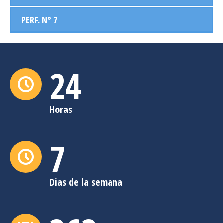
PERF. N° 7
24
Horas
7
Dias de la semana