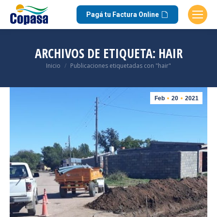
Pagá tu Factura Online
ARCHIVOS DE ETIQUETA:
HAIR
Estás aquí:
Inicio
Publicaciones etiquetadas con "hair"
Feb
20
2021