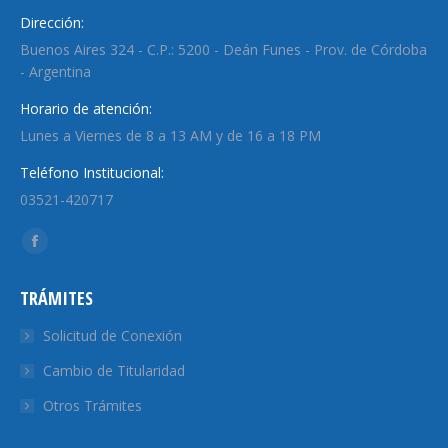
Dirección:
Buenos Aires 324 - C.P.: 5200 - Deán Funes - Prov. de Córdoba
- Argentina
Horario de atención:
Lunes a Viernes de 8 a 13 AM y de 16 a 18 PM
Teléfono Institucional:
03521-420717
Encuéntranos en:
Facebook
page
TRÁMITES
opens
in
Solicitud de Conexión
new
Cambio de Titularidad
window
Otros Trámites