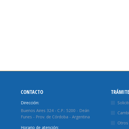
CONTACTO
TRÁMIT
Dirección:
Solici
Buenos Aires 324 - C.P.: 5200 - Deán
Cambi
Funes - Prov. de Córdoba - Argentina
Otros
Horario de atención: