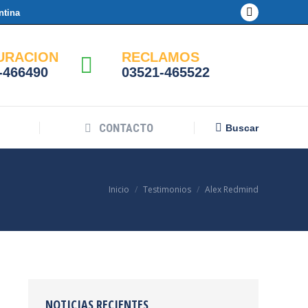
ntina
Facebook
page
opens
URACION
RECLAMOS
-466490
03521-465522
in
new
window
CONTACTO
Buscar:
Buscar
Estás aquí:
Inicio
Testimonios
Alex Redmind
NOTICIAS RECIENTES