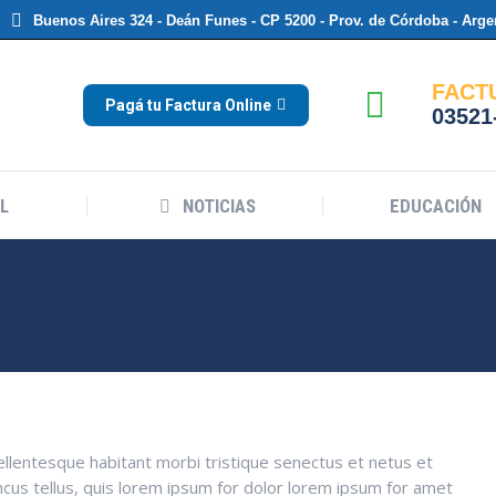
Buenos Aires 324 - Deán Funes - CP 5200 - Prov. de Córdoba - Arge
FACT
Pagá tu Factura Online
03521
L
NOTICIAS
EDUCACIÓN
Pellentesque habitant morbi tristique senectus et netus et
cus tellus, quis lorem ipsum for dolor lorem ipsum for amet